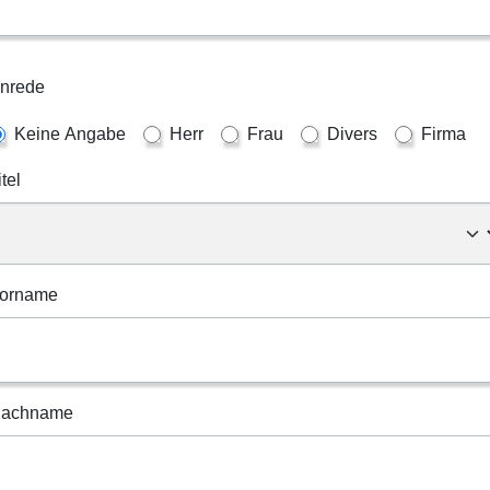
nrede
Keine Angabe
Herr
Frau
Divers
Firma
itel
orname
achname