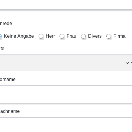
nrede
Keine Angabe
Herr
Frau
Divers
Firma
itel
orname
achname