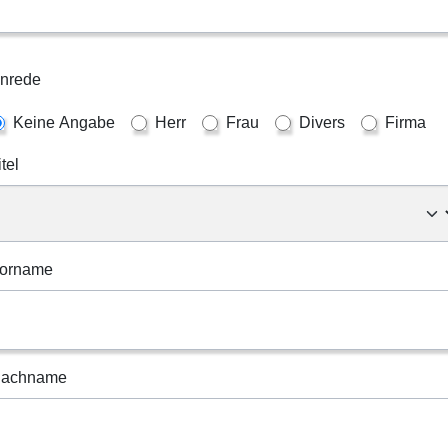
nrede
Keine Angabe
Herr
Frau
Divers
Firma
itel
orname
achname