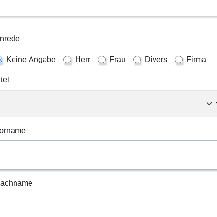
nrede
Keine Angabe
Herr
Frau
Divers
Firma
itel
orname
achname