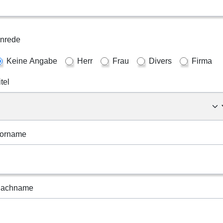
nrede
Keine Angabe
Herr
Frau
Divers
Firma
itel
orname
achname