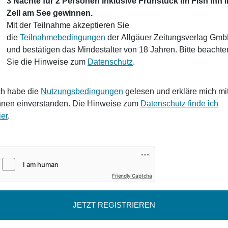
3 Nächte für 2 Personen inklusive Frühstück im Fish‘Inn i
Zell am See gewinnen.
Mit der Teilnahme akzeptieren Sie
die
Teilnahmebedingungen
der Allgäuer Zeitungsverlag Gm
und bestätigen das Mindestalter von 18 Jahren. Bitte beachte
Sie die Hinweise zum
Datenschutz
.
ch habe die
Nutzungsbedingungen
gelesen und erkläre mich mi
hnen einverstanden. Die Hinweise zum
Datenschutz finde ich
ier
.
Friendly Captcha
JETZT REGISTRIEREN